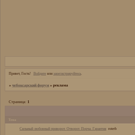
Привет, Гость!
Войдите
или
зарегистрируйтесь
.
»
чебоксарский форум
»
реклама
Страница:
1
Тема
Сильный любовный приворот. Отворот. Порча. Гарантия
roterb