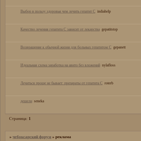
Выбор в пользу здоровья чем лечить гепатит С
indiahelp
Качество лечения гепатита С зависит от лекарства
gepatitstop
Возвращение к обычной жизни для больных гепатитом С
gepanett
Идеальная схема заработка на авито без вложений
nylafloss
Лечиться проще не бывает: препараты от гепатита С
roterb
дешели
seneka
Страница:
1
»
чебоксарский форум
»
реклама